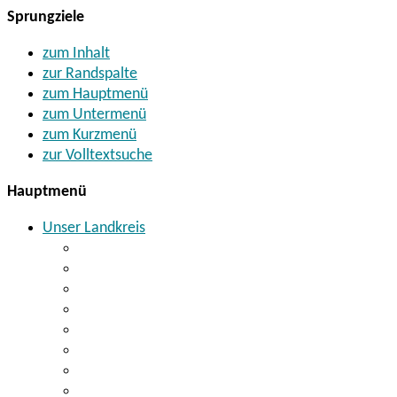
Sprungziele
zum Inhalt
zur Randspalte
zum Hauptmenü
zum Untermenü
zum Kurzmenü
zur Volltextsuche
Hauptmenü
Unser Landkreis
Landrat Thomas Ebeling
Kreistag
Wahlen
Landkreiskommunen
Finanzen
Geoinformationssystem
Landkreisverdienstmedaille
Botschafter für den Landkreis