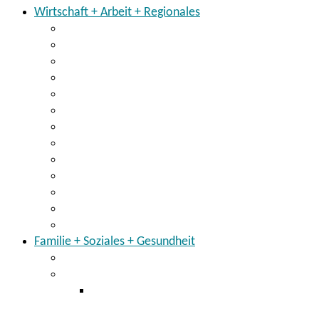
Wirtschaft + Arbeit + Regionales
Wirtschaft
Breitbandausbau
Existenzgründung
Arbeit
Regionalmanagement
Regionalentwicklung im Landkreis
Der Landkreis hält zusammen
Partner für den Landkreis
KarriereNetzwerk Ostbayern
Einheitlicher Ansprechpartner
Blog Ostbayernring
Energiemonitor für den Landkreis
Klimaschutzkonzept
Familie + Soziales + Gesundheit
Kinder + Jugendliche
Gesundheitsamt
Staatlich anerkannte Beratungsstelle für
Schwangerschaftsfragen