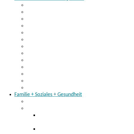
Wirtschaft
Breitbandausbau
Existenzgründung
Arbeit
Regionalmanagement
Regionalentwicklung im Landkreis
Der Landkreis hält zusammen
Partner für den Landkreis
KarriereNetzwerk Ostbayern
Einheitlicher Ansprechpartner
Blog Ostbayernring
Energiemonitor für den Landkreis
Klimaschutzkonzept
Familie + Soziales + Gesundheit
Kinder + Jugendliche
Gesundheitsamt
Staatlich anerkannte Beratungsstelle für
Schwangerschaftsfragen
Masernschutz