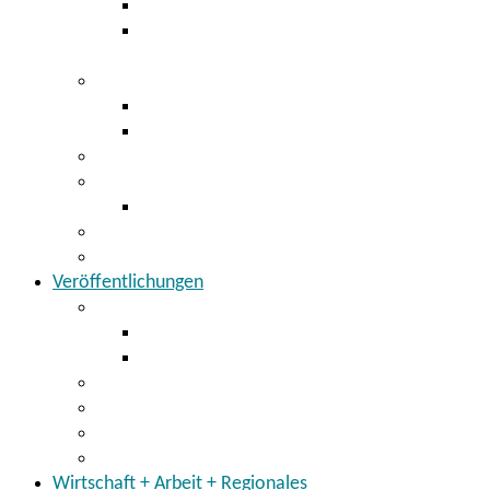
Digitaler Bauantrag
Baugenehmigung Bauaufsicht
Abgeschlossenheit
Kfz-Zulassung / Führerschein
Kfz-Zulassung
Führerscheinstelle
Öffentlicher Personennahverkehr
Abfallwirtschaft
Sperrmüll
Tausch- und Verschenkmarkt
Virtuelles Amt
Veröffentlichungen
Bekanntmachungen
Öffentliche Zustellungen
Öffentliche Bekanntmachungen im Übrigen
Ausschreibungen
Amtsblatt
Stellenangebote
Mitteilungen
Wirtschaft + Arbeit + Regionales