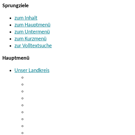
Sprungziele
zum Inhalt
zum Hauptmenü
zum Untermenü
zum Kurzmenü
zur Volltextsuche
Hauptmenü
Unser Landkreis
Landrat Thomas Ebeling
Kreistag
Wahlen
Landkreiskommunen
Finanzen
Geoinformationssystem
Landkreisverdienstmedaille
Botschafter für den Landkreis
Bildung + Kultur