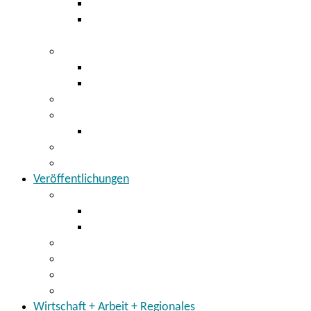
Digitaler Bauantrag
Baugenehmigung Bauaufsicht
Abgeschlossenheit
Kfz-Zulassung / Führerschein
Kfz-Zulassung
Führerscheinstelle
Öffentlicher Personennahverkehr
Abfallwirtschaft
Sperrmüll
Tausch- und Verschenkmarkt
Virtuelles Amt
Veröffentlichungen
Bekanntmachungen
Öffentliche Zustellungen
Öffentliche Bekanntmachungen im Übrigen
Ausschreibungen
Amtsblatt
Stellenangebote
Mitteilungen
Wirtschaft + Arbeit + Regionales