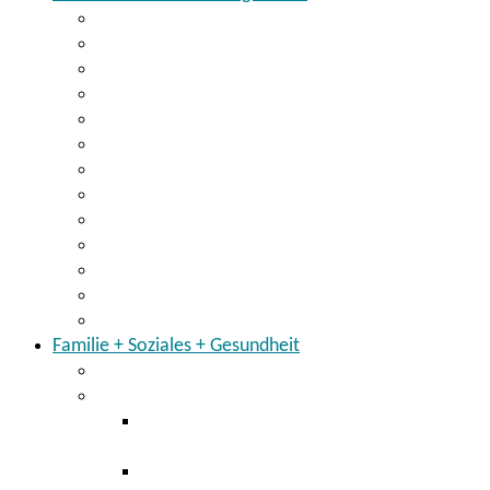
Wirtschaft
Breitbandausbau
Existenzgründung
Arbeit
Regionalmanagement
Regionalentwicklung im Landkreis
Der Landkreis hält zusammen
Partner für den Landkreis
KarriereNetzwerk Ostbayern
Einheitlicher Ansprechpartner
Blog Ostbayernring
Energiemonitor für den Landkreis
Klimaschutzkonzept
Familie + Soziales + Gesundheit
Kinder + Jugendliche
Gesundheitsamt
Staatlich anerkannte Beratungsstelle für
Schwangerschaftsfragen
Masernschutz