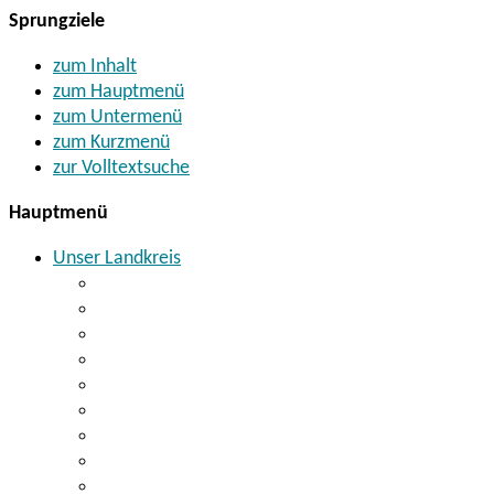
Sprungziele
zum Inhalt
zum Hauptmenü
zum Untermenü
zum Kurzmenü
zur Volltextsuche
Hauptmenü
Unser Landkreis
Landrat Thomas Ebeling
Kreistag
Wahlen
Landkreiskommunen
Finanzen
Geoinformationssystem
Landkreisverdienstmedaille
Botschafter für den Landkreis
Bildung + Kultur